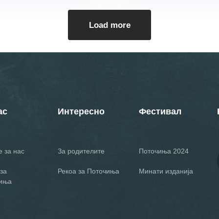
Load more
ас
Интересно
Фестивал
 за нас
За родителите
Поточиња 2024
за
Рекоа за Поточиња
Минати изданија
иња