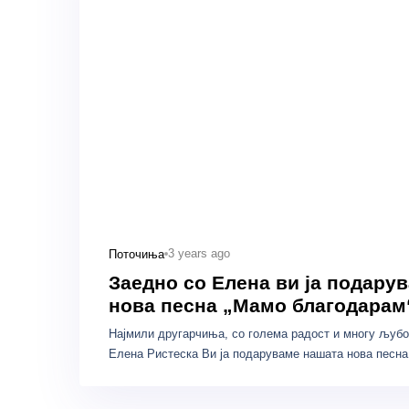
3 years ago
Поточиња
Заедно со Елена ви ја подару
нова песна „Мамо благодарам
Најмили другарчиња, со голема радост и многу љубо
Елена Ристеска Ви ја подаруваме нашата нова пес