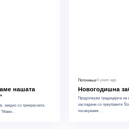
4 years ago
Поточиња
ваме нашата
Новогодишна за
“
Продолжува традицијата на 
засладени со преубавите Šta
в, заедно со прекрасната
посакуваме…
на "Мамо…