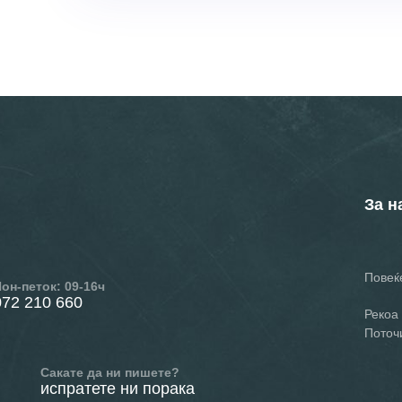
За н
Повеќе
он-петок: 09-16ч
072 210 660
Рекоа 
Поточ
Сакате да ни пишете?
испратете ни порака