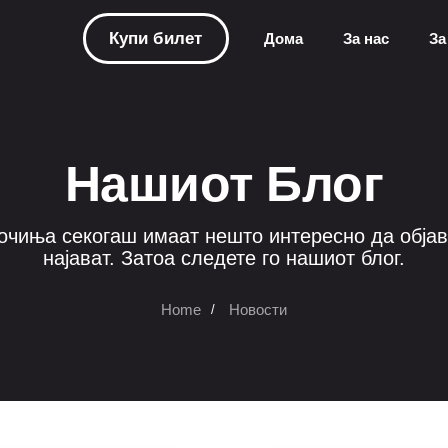
Купи билет
Домa
За нас
За
Нашиот Блог
очиња секогаш имаат нешто интересно да објав
најават. Затоа следете го нашиот блог.
Home
Новости