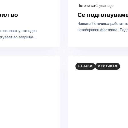
1 year ago
Поточиња
рил во
Се подготвуваме
Нашите Поточиња работат на
незаборавен фестивал. Подг
и поклонат уште еден
легуваат во завршна…
НАЈАВИ
ФЕСТИВАЛ