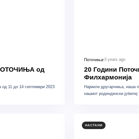
3 years ago
Поточиња
 ПОТОЧИЊА од
20 Години Поточи
Филхармонија
 од 11 до 14 септември 2023
Најмили другарчиња, наша п
нашиот роденденски јубиле
НАСТАНИ