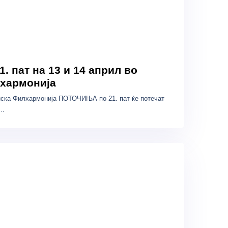
 пат на 13 и 14 април во
хармонија
нска Филхармонија ПОТОЧИЊА по 21. пат ќе потечат
и…